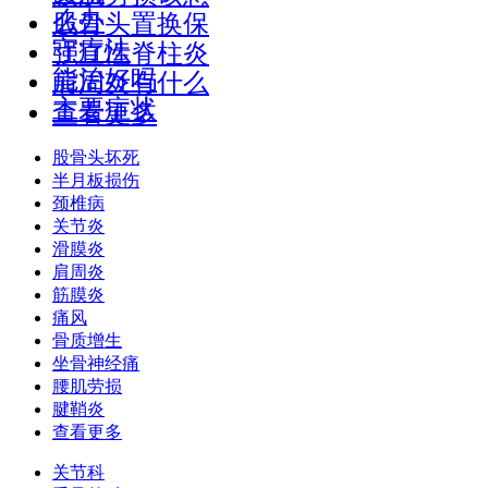
么办
股骨头置换保
守疗法
强直性脊柱炎
能治好吗
肩周炎有什么
主要症状
查看更多
股骨头坏死
半月板损伤
颈椎病
关节炎
滑膜炎
肩周炎
筋膜炎
痛风
骨质增生
坐骨神经痛
腰肌劳损
腱鞘炎
查看更多
关节科