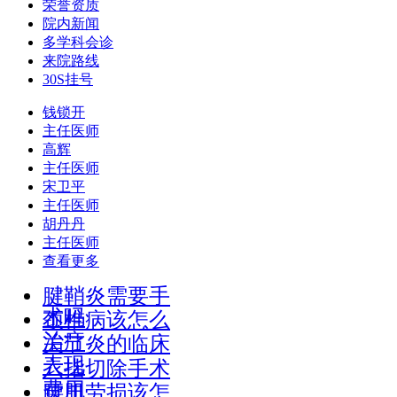
荣誉资质
院内新闻
多学科会诊
来院路线
30S挂号
钱锁开
主任医师
高辉
主任医师
宋卫平
主任医师
胡丹丹
主任医师
查看更多
腱鞘炎需要手
术吗
颈椎病该怎么
治疗
关节炎的临床
表现
六指切除手术
费用
腰肌劳损该怎