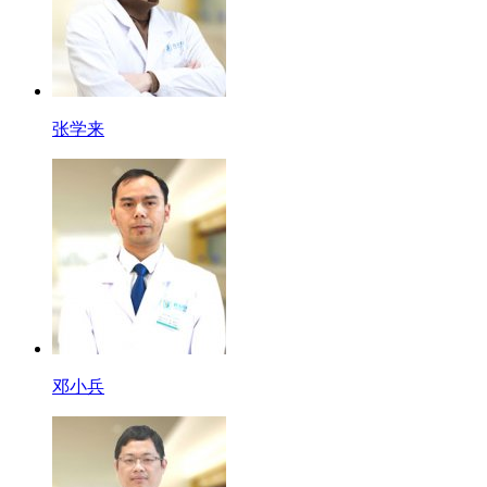
张学来
邓小兵