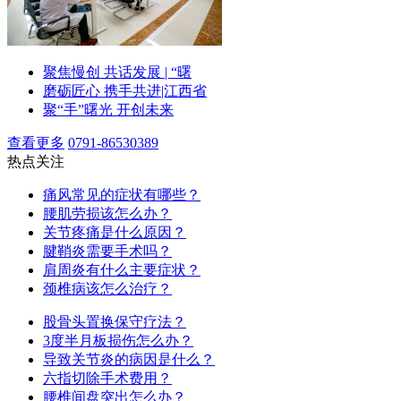
聚焦慢创 共话发展 | “曙
磨砺匠心 携手共进|江西省
聚“手”曙光 开创未来
查看更多
0791-86530389
热点关注
痛风常见的症状有哪些？
腰肌劳损该怎么办？
关节疼痛是什么原因？
腱鞘炎需要手术吗？
肩周炎有什么主要症状？
颈椎病该怎么治疗？
股骨头置换保守疗法？
3度半月板损伤怎么办？
导致关节炎的病因是什么？
六指切除手术费用？
腰椎间盘突出怎么办？