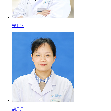
宋卫平
胡丹丹